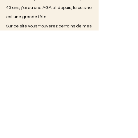
40 ans, j’ai eu une AGA et depuis, la cuisine
est une grande fête.
Sur ce site vous trouverez certains de mes
plats.
Amusez-vous,
Catherine
Restez informé !
Abonnez-vous et recevez toutes
mes recettes