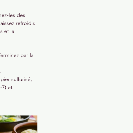
ez-les des 
issez refroidir.
 et la 
erminez par la 
.
ier sulfurisé, 
-7) et 