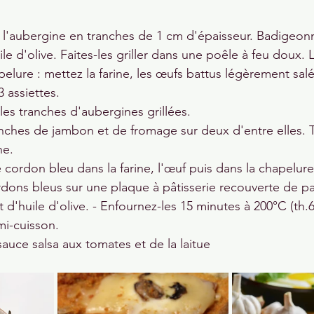
 l'aubergine en tranches de 1 cm d'épaisseur. Badigeonn
e d'olive. Faites-les griller dans une poêle à feu doux. La
pelure : mettez la farine, les œufs battus légèrement salés
 assiettes.
 les tranches d'aubergines grillées.
nches de jambon et de fromage sur deux d'entre elles. T
he.
ordon bleu dans la farine, l'œuf puis dans la chapelure
dons bleus sur une plaque à pâtisserie recouverte de pap
t d'huile d'olive. - Enfournez-les 15 minutes à 200°C (th.6
mi-cuisson.
sauce salsa aux tomates et de la laitue