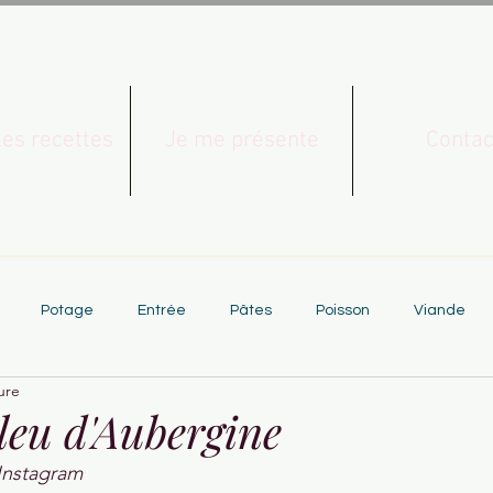
les recettes
Je me présente
Contac
Potage
Entrée
Pâtes
Poisson
Viande
ure
eu d'Aubergine
 Instagram