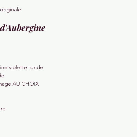
 originale
d'Aubergine
ine violette ronde
de
omage AU CHOIX
ure