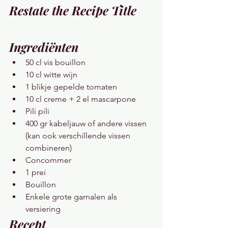
Restate the Recipe Title
Ingrediënten
50 cl vis bouillon
10 cl witte wijn
1 blikje gepelde tomaten
10 cl creme + 2 el mascarpone
Pili pili
400 gr kabeljauw of andere vissen 
(kan ook verschillende vissen 
combineren)
Concommer
1 prei
Bouillon
Enkele grote garnalen als 
versiering
Recept