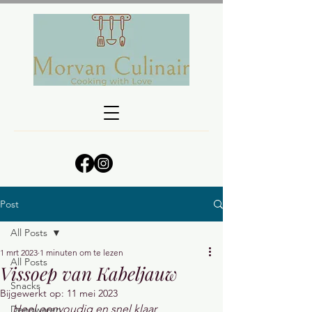
Post
All Posts
1 mrt 2023
1 minuten om te lezen
All Posts
Vissoep van Kabeljauw
Snacks
Bijgewerkt op:
11 mei 2023
Heel eenvoudig en snel klaar
Deegwaren