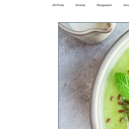
All Posts
Snacks
Deegwaren
Sou
Dessert
Sausen