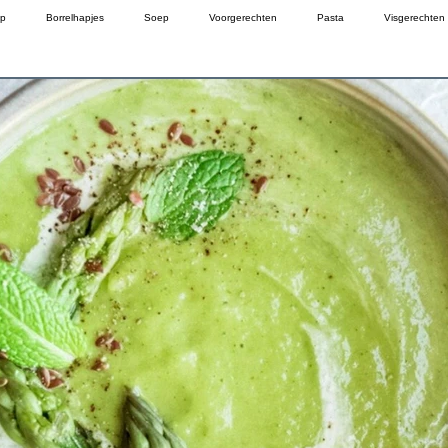
p
Borrelhapjes
Soep
Voorgerechten
Pasta
Visgerechten