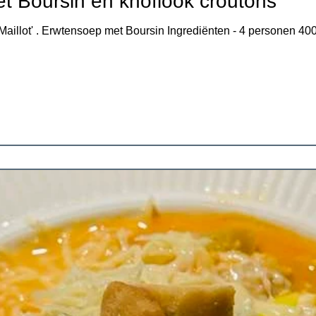
t Boursin en knoflook croutons
aillot' . Erwtensoep met Boursin Ingrediënten - 4 personen 400