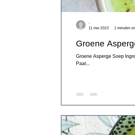
-
11 mei 2023
1 minuten om
Groene Asperg
Groene Asperge Soep Ingred
Paar...