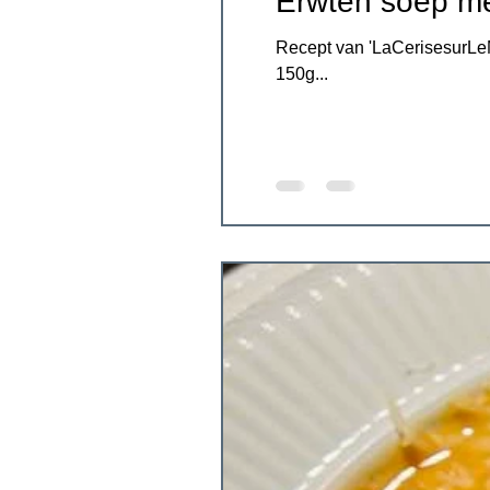
Erwten soep me
Recept van 'LaCerisesurLeM
150g...