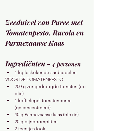
Zeeduivel van Puree met 
Tomatenpesto, Rucola en 
Parmezaanse Kaas
Ingrediënten - 
4 personen
1 kg loskokende aardappelen
VOOR DE TOMATENPESTO
200 g zongedroogde tomaten (op 
olie)
1 koffielepel tomatenpuree 
(geconcentreerd)
40 g Parmezaanse kaas (blokie)
20 g pijnboompitten
2 teentjes look