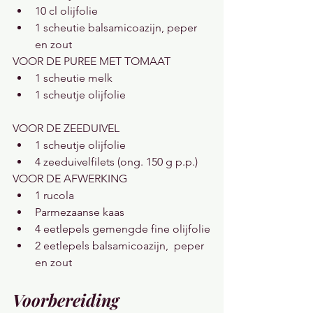
10 cl olijfolie
1 scheutie balsamicoazijn, peper 
en zout
VOOR DE PUREE MET TOMAAT
1 scheutie melk
1 scheutje olijfolie
VOOR DE ZEEDUIVEL
1 scheutje olijfolie
4 zeeduivelfilets (ong. 150 g p.p.)
VOOR DE AFWERKING
1 rucola
Parmezaanse kaas
4 eetlepels gemengde fine olijfolie
2 eetlepels balsamicoazijn,  peper 
en zout
Voorbereiding