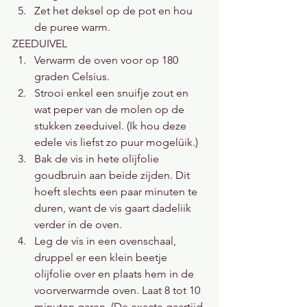
Zet het deksel op de pot en hou 
de puree warm.
ZEEDUIVEL
Verwarm de oven voor op 180 
graden Celsius.
Strooi enkel een snuifje zout en 
wat peper van de molen op de 
stukken zeeduivel. (Ik hou deze 
edele vis liefst zo puur mogelüik.)
Bak de vis in hete olijfolie 
goudbruin aan beide zijden. Dit 
hoeft slechts een paar minuten te 
duren, want de vis gaart dadeliik 
verder in de oven.
Leg de vis in een ovenschaal, 
druppel er een klein beetje 
olijfolie over en plaats hem in de 
voorverwarmde oven. Laat 8 tot 10 
minuten garen. (De exacte gaartijd 