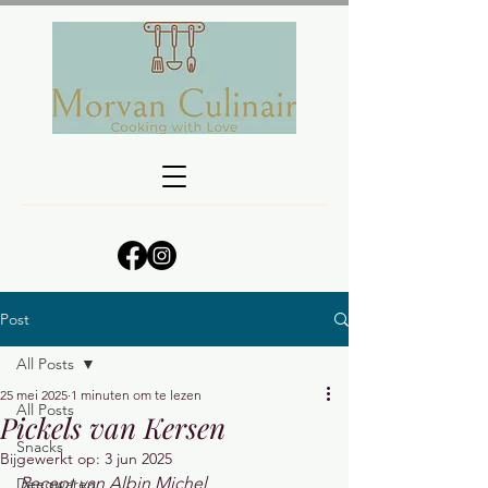
Post
All Posts
25 mei 2025
1 minuten om te lezen
All Posts
Pickels van Kersen
Snacks
Bijgewerkt op:
3 jun 2025
Recept van Albin Michel
Deegwaren