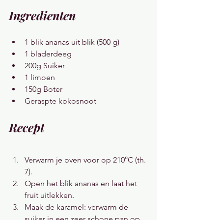
Ingredienten
1 blik ananas uit blik (500 g)
1 bladerdeeg
200g Suiker
1 limoen
150g Boter
Geraspte kokosnoot
Recept
Verwarm je oven voor op 210°C (th. 
7). 
Open het blik ananas en laat het 
fruit uitlekken.
Maak de karamel: verwarm de 
suiker in een zeer schone pan op 