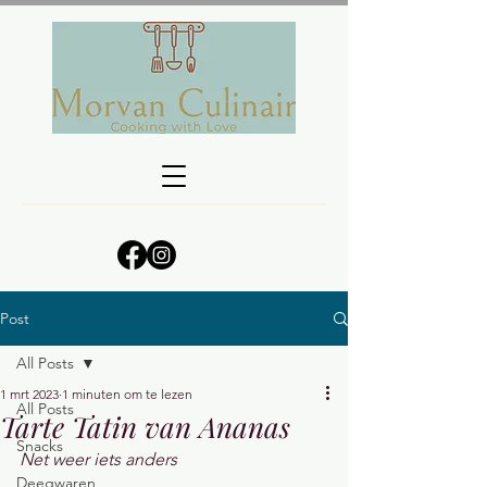
Post
All Posts
1 mrt 2023
1 minuten om te lezen
All Posts
Tarte Tatin van Ananas
Snacks
Net weer iets anders
Deegwaren