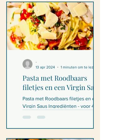
-
13 apr 2024
1 minuten om te lezen
Pasta met Roodbaars
filetjes en een Virgin Saus
Pasta met Roodbaars filetjes en een
Virgin Saus Ingrediënten - voor 4
personen 200g pasta 8 roodbaars filets
12cl Olijfolie 1 citroen...