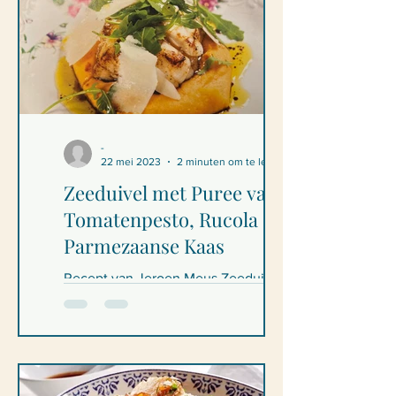
-
22 mei 2023
2 minuten om te lezen
Zeeduivel met Puree van
Tomatenpesto, Rucola en
Parmezaanse Kaas
Recept van Jeroen Meus Zeeduivel
van Puree met Tomatenpesto, Rucola
en Parmezaanse Kaas Ingrediënten - 4
personen 1 kg loskokende...