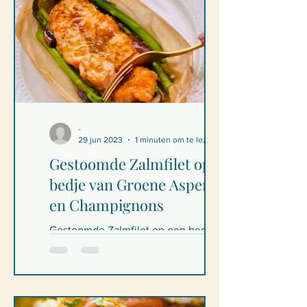
-
29 jun 2023
1 minuten om te lezen
Gestoomde Zalmfilet op een
bedje van Groene Asperges
en Champignons
Gestoomde Zalmfilet op een bedje van
Groene Asperges en Champignons
Ingrediënten - 4 personen 2 Velletjes
bakpapier 4 stukken zalmfilets...