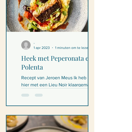
-
1 apr 2023
1 minuten om te lezen
Heek met Peperonata en
Polenta
Recept van Jeroen Meus Ik heb het
hier met een Lieu Noir klaargemaakt
omdat heek niet te krijgen was bij de
visboer. Heek met Peperonata...