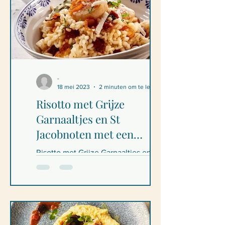
-
18 mei 2023
2 minuten om te lezen
Risotto met Grijze
Garnaaltjes en St
Jacobnoten met een
Safraansausje
Risotto met Grijze Garnaaltjes en St
Jacobnoten met een Safraansausje
Ingrediënten - 4 personen Voor de
risotto: 400g Risotto rijst 300g...