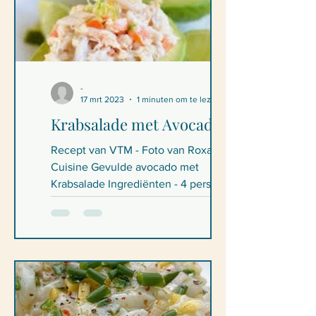
-
17 mrt 2023
1 minuten om te lezen
Krabsalade met Avocado
Recept van VTM - Foto van Roxane
Cuisine Gevulde avocado met
Krabsalade Ingrediënten - 4 personen
400 gr krab (vers of uit blik) 4 el...