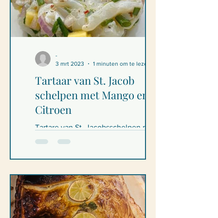
-
3 mrt 2023
1 minuten om te lezen
Tartaar van St. Jacob
schelpen met Mango en
Citroen
Tartare van St. Jacobsschelpen met
mango en citroen Ingrediënten - voor 2
grote tartaar of 4 kleine porties 8 verse
St. Jacobsschelpen...