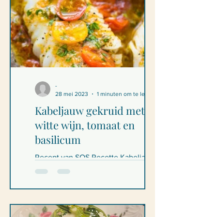
-
28 mei 2023
1 minuten om te lezen
Kabeljauw gekruid met
witte wijn, tomaat en
basilicum
Recept van SOS Recette Kabeljauw
gekruid met witte wijn, tomaat en
basilicum Ingrediënten - 4 personen
Voor de saus: 800 g verse...