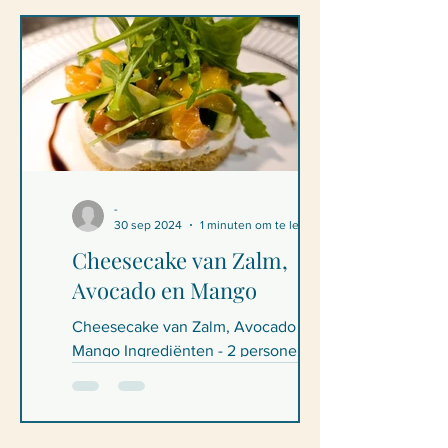
-
30 sep 2024
1 minuten om te lezen
Cheesecake van Zalm,
Avocado en Mango
Cheesecake van Zalm, Avocado en
Mango Ingrediënten - 2 personen 40g
crackertjes (tuc of soortgelijk - kan ook
een mengsel van...