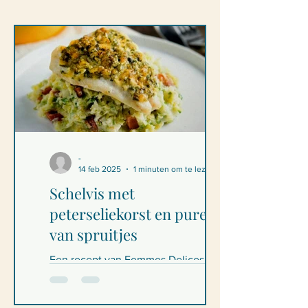
-
14 feb 2025
1 minuten om te lezen
Schelvis met
peterseliekorst en puree
van spruitjes
Een recept van Femmes Delices
Schelvis met peterseliekorst en puree
van spruitjes Ingrediënten - voor 4