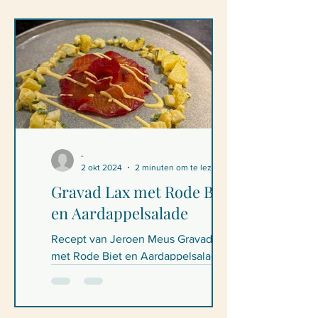
personen Voor 4 personen 50g...
-
2 okt 2024
2 minuten om te lezen
Gravad Lax met Rode Biet
en Aardappelsalade
Recept van Jeroen Meus Gravad Lax
met Rode Biet en Aardappelsalade
Ingrediëntenlijst Zalmfilets 600 g Zout
150 g Suiker 120 g...