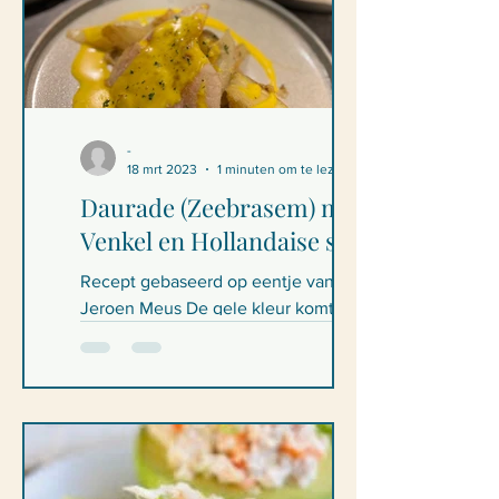
-
18 mrt 2023
1 minuten om te lezen
Daurade (Zeebrasem) met
Venkel en Hollandaise saus
Recept gebaseerd op eentje van
Jeroen Meus De gele kleur komt door
de versheid van mijn eieren (eigen
kippen ;) ) Zeebrasem met Venkel en...